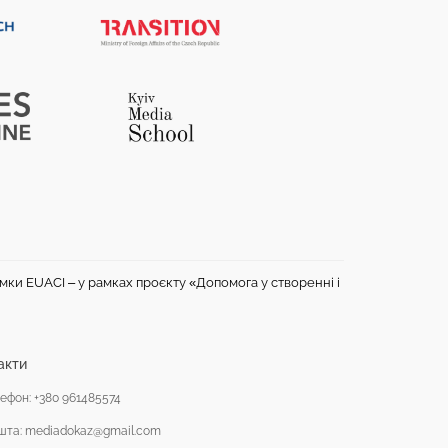
имки EUACI – у рамках проєкту «Допомога у створенні і
акти
ефон: +380 961485574
шта: mediadokaz@gmail.com