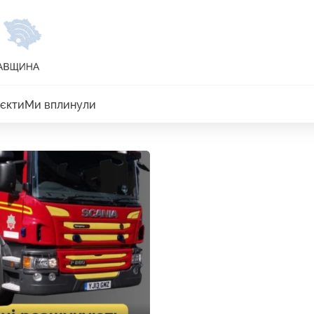
єкти
Ми вплинули