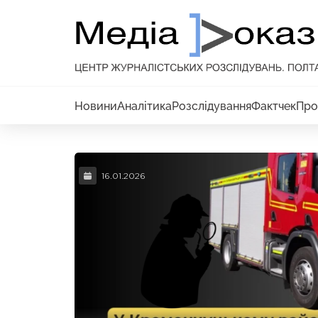
Новини
Аналітика
Розслідування
Фактчек
Про
16.01.2026