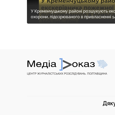
У Кременчуцькому районі розшукують ек
охорони, підозрюваного в привласненні 14
Дяку