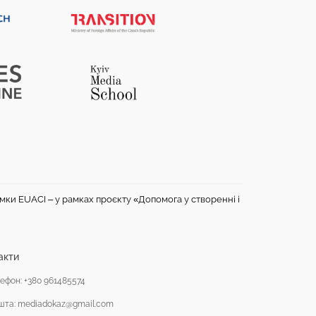
имки EUACI – у рамках проєкту «Допомога у створенні і
акти
ефон: +380 961485574
шта: mediadokaz@gmail.com