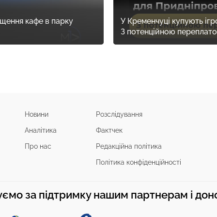
щення кафе в парку
У Кременчуці купують ігр
З потенційною переплат
Новини
Розслідування
Аналітика
Фактчек
Про нас
Редакційна політика
Політика конфіденційності
ємо за підтримку нашим партнерам і до