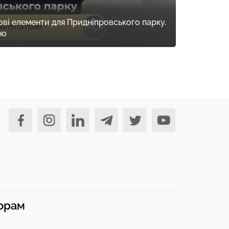
ові елементи для Придніпровського парку.
ою
норам