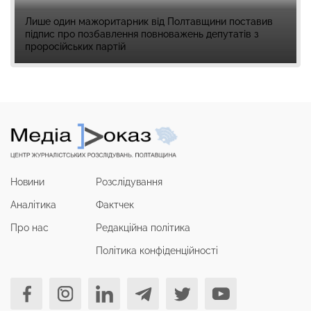
Лише один мажоритарник від Полтавщини поставив
підпис про позбавлення повноважень депутатів з
проросійських партій
Новини
Розслідування
Аналітика
Фактчек
Про нас
Редакційна політика
Політика конфіденційності