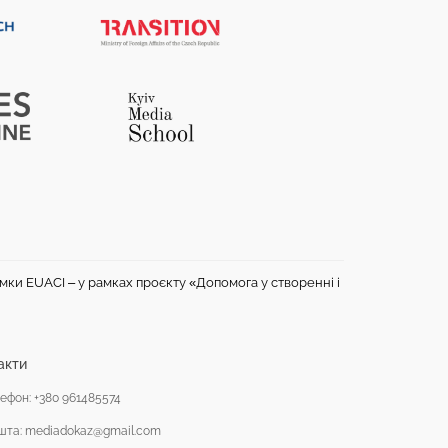
имки EUACI – у рамках проєкту «Допомога у створенні і
акти
ефон: +380 961485574
шта: mediadokaz@gmail.com