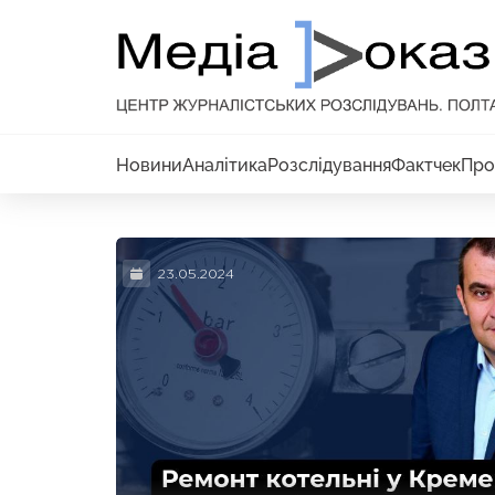
Новини
Аналітика
Розслідування
Фактчек
Про
23.05.2024