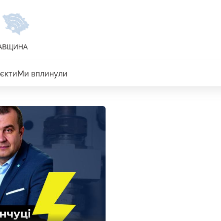
єкти
Ми вплинули