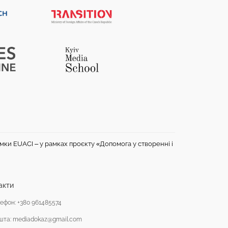
имки EUACI – у рамках проєкту «Допомога у створенні і
акти
ефон: +380 961485574
шта: mediadokaz@gmail.com