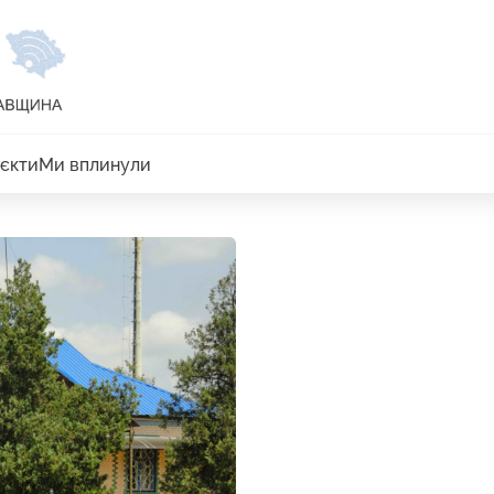
єкти
Ми вплинули