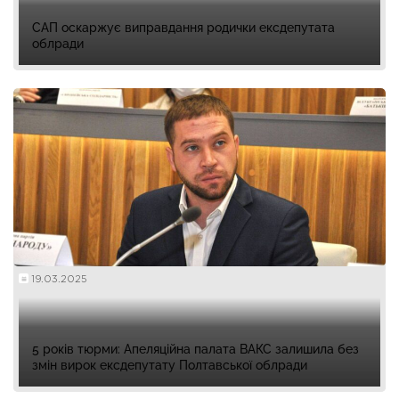
САП оскаржує виправдання родички ексдепутата
облради
19.03.2025
5 років тюрми: Апеляційна палата ВАКС залишила без
змін вирок ексдепутату Полтавської облради