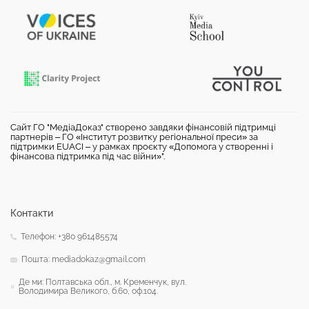
Сайт ГО "МедіаДоказ" створено завдяки фінансовій підтримці
партнерів – ГО «Інститут розвитку регіональної преси» за
підтримки EUACI – у рамках проєкту «Допомога у створенні і
фінансова підтримка під час війни»".
Контакти
Телефон: +380 961485574
Пошта: mediadokaz@gmail.com
Де ми: Полтавська обл., м. Кременчук, вул.
Володимира Великого, б.60, оф.104.