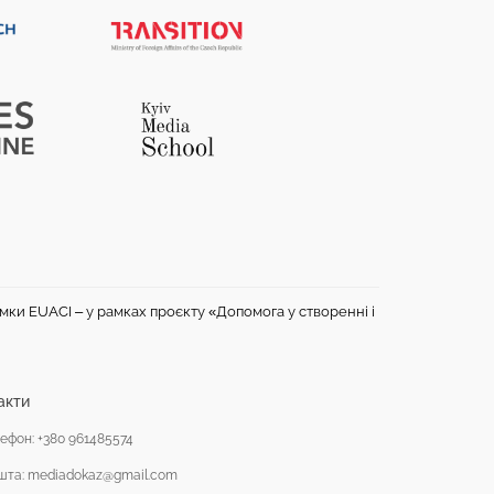
имки EUACI – у рамках проєкту «Допомога у створенні і
акти
ефон: +380 961485574
шта: mediadokaz@gmail.com