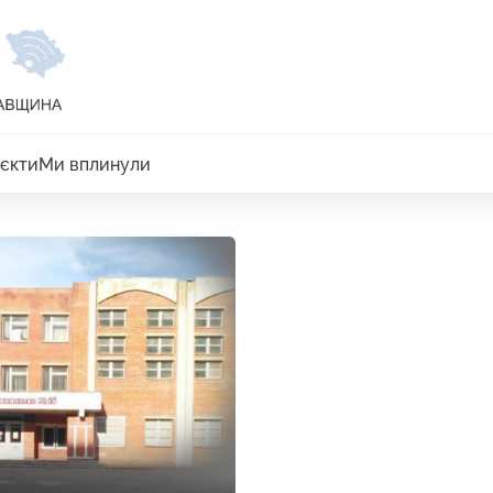
єкти
Ми вплинули