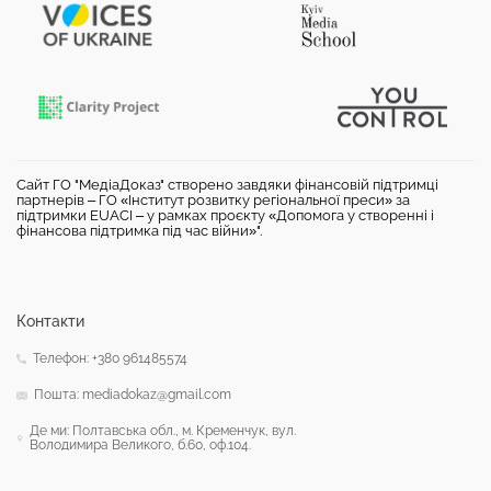
Сайт ГО "МедіаДоказ" створено завдяки фінансовій підтримці
партнерів – ГО «Інститут розвитку регіональної преси» за
підтримки EUACI – у рамках проєкту «Допомога у створенні і
фінансова підтримка під час війни»".
Контакти
Телефон: +380 961485574
Пошта: mediadokaz@gmail.com
Де ми: Полтавська обл., м. Кременчук, вул.
Володимира Великого, б.60, оф.104.