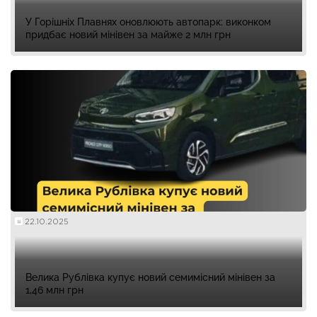
У Горішніх Плавнях оновлюють автопарк: виконком
придбає новий мінівен за майже 2 млн грн
22.10.2025
Велика Рублівка купує новий семимісний мінівен за
1,46 млн грн