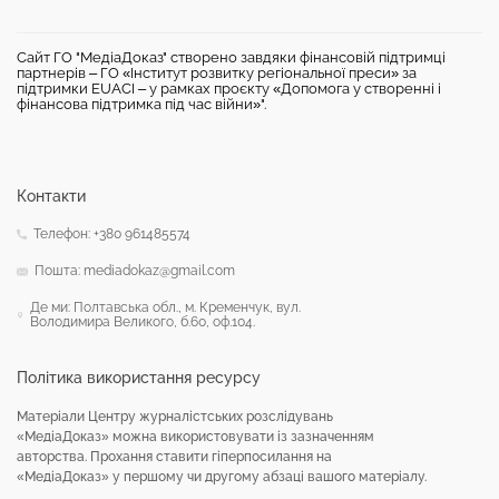
Сайт ГО "МедіаДоказ" створено завдяки фінансовій підтримці
партнерів – ГО «Інститут розвитку регіональної преси» за
підтримки EUACI – у рамках проєкту «Допомога у створенні і
фінансова підтримка під час війни»".
Контакти
Телефон: +380 961485574
Пошта: mediadokaz@gmail.com
Де ми: Полтавська обл., м. Кременчук, вул.
Володимира Великого, б.60, оф.104.
Політика використання ресурсу
Матеріали Центру журналістських розслідувань
«МедіаДоказ» можна використовувати із зазначенням
авторства. Прохання ставити гіперпосилання на
«МедіаДоказ» у першому чи другому абзаці вашого матеріалу.