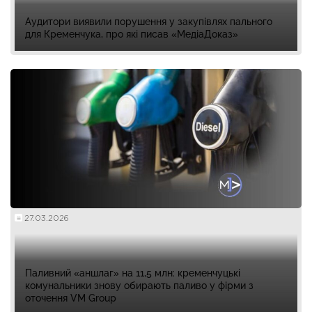
Аудитори виявили порушення у закупівлях пального
для Кременчука, про які писав «МедіаДоказ»
27.03.2026
Паливний «аншлаг» на 11,5 млн: кременчуцькі
комунальники знову обирають паливо у фірми з
оточення VM Group