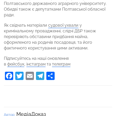
Полтавського державного аграрного університету.
Обидві також є депутатками Полтавської обласної
ради.
Як свідчать матеріали
судової ухвали
у
кримінальному провадженні, слідчі ДБР також
перевіряють обставини придбання майна,
оформленого на родичів посадовця, та його
фактичного користування цими активами.
Підписуйтесь на наші оновлення
в
фейсбук
,
інстаграм
та
телеграм
Facebook
Twitter
Email
Telegram
Поділитися
МедіаДоказ
Автор: