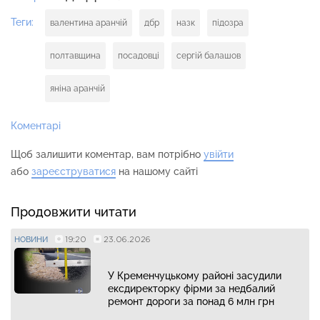
Теги:
валентина аранчій
дбр
назк
підозра
полтавщина
посадовці
сергій балашов
яніна аранчій
Коментарі
Щоб залишити коментар, вам потрібно
увійти
або
зареєструватися
на нашому сайті
Продовжити читати
19:20
23.06.2026
НОВИНИ
У Кременчуцькому районі засудили
ексдиректорку фірми за недбалий
ремонт дороги за понад 6 млн грн