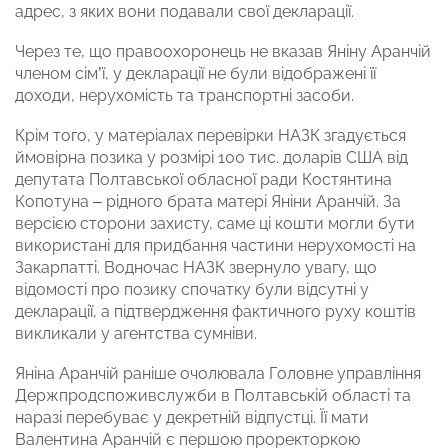
адрес, з яких вони подавали свої декларації.
Через те, що правоохоронець не вказав Яніну Аранчій
членом сім’ї, у декларації не були відображені її
доходи, нерухомість та транспортні засоби.
Крім того, у матеріалах перевірки НАЗК згадується
ймовірна позика у розмірі 100 тис. доларів США від
депутата Полтавської обласної ради Костянтина
Копотуна – рідного брата матері Яніни Аранчій. За
версією сторони захисту, саме ці кошти могли бути
використані для придбання частини нерухомості на
Закарпатті. Водночас НАЗК звернуло увагу, що
відомості про позику спочатку були відсутні у
декларації, а підтвердження фактичного руху коштів
викликали у агентства сумніви.
Яніна Аранчій раніше очолювала Головне управління
Держпродспоживслужби в Полтавській області та
наразі перебуває у декретній відпустці. Її мати
Валентина Аранчій є першою проректоркою