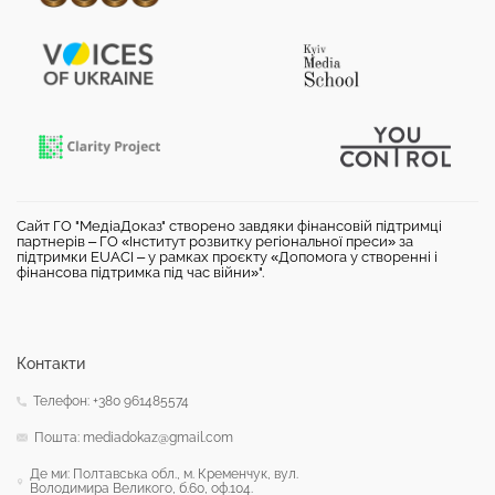
Сайт ГО "МедіаДоказ" створено завдяки фінансовій підтримці
партнерів – ГО «Інститут розвитку регіональної преси» за
підтримки EUACI – у рамках проєкту «Допомога у створенні і
фінансова підтримка під час війни»".
Контакти
Телефон: +380 961485574
Пошта: mediadokaz@gmail.com
Де ми: Полтавська обл., м. Кременчук, вул.
Володимира Великого, б.60, оф.104.