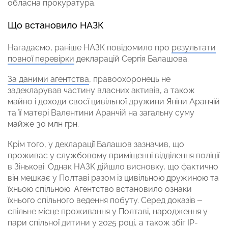
обласна прокуратура.
Що встановило НАЗК
Нагадаємо, раніше НАЗК повідомило про
результати
повної перевірки
декларацій Сергія Балашова.
За даними агентства
, правоохоронець не
задекларував частину власних активів, а також
майно і доходи своєї цивільної дружини Яніни Аранчій
та її матері Валентини Аранчій на загальну суму
майже 30 млн грн.
Крім того, у декларації Балашов зазначив, що
проживає у службовому приміщенні відділення поліції
в Зінькові. Однак НАЗК дійшло висновку, що фактично
він мешкає у Полтаві разом із цивільною дружиною та
їхньою спільною. Агентство встановило ознаки
їхнього спільного ведення побуту. Серед доказів –
спільне місце проживання у Полтаві, народження у
пари спільної дитини у 2025 році, а також збіг IP-