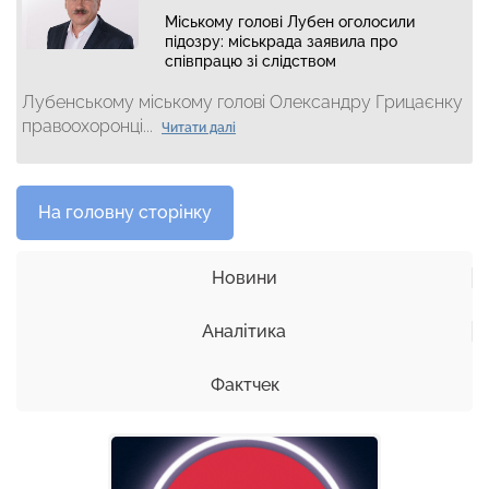
Міському голові Лубен оголосили
підозру: міськрада заявила про
співпрацю зі слідством
Лубенському міському голові Олександру Грицаєнку
правоохоронці...
Читати далі
На головну сторінку
Новини
Аналітика
Фактчек