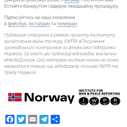
Естейт» банкрутом і відкрив ліквідаційну процедуру.
Підписуйтесь на наші оновлення
в
фейсбук
,
інстаграм
та
телеграм
Публікація створена в рамках проєкту Інституту
висвітлення війни та миру (IWPR) «Посилення
громадського контролю» за фінансової підтримки
Норвегії. За зміст цієї публікації відповідає виключно
«МедіаДоказ». Цей матеріал жодним чином не може
вважатися таким, що відображає позицію IWPR та
Уряду Норвегії.
Facebook
Twitter
Email
Telegram
Поділитися