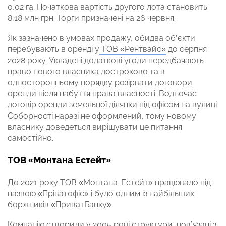
0,02 га. Початкова вартість другого лота становить
8,18 млн грн. Торги призначені на 26 червня.
Як зазначено в умовах продажу, обидва об’єкти
перебувають в оренді у
ТОВ «Рентвайс»
до серпня
2028 року. Укладені додаткові угоди передбачають
право нового власника достроково та в
односторонньому порядку розірвати договори
оренди після набуття права власності. Водночас
договір оренди земельної ділянки під офісом на вулиці
Соборності наразі не оформлений, тому новому
власнику доведеться вирішувати це питання
самостійно.
ТОВ «Монтана Естейт»
До 2021 року ТОВ «Монтана-Естейт» працювало під
назвою «Пріватофіс» і було одним із найбільших
боржників «ПриватБанку».
Компанію
створили
у 2005 році структури, пов’язані з