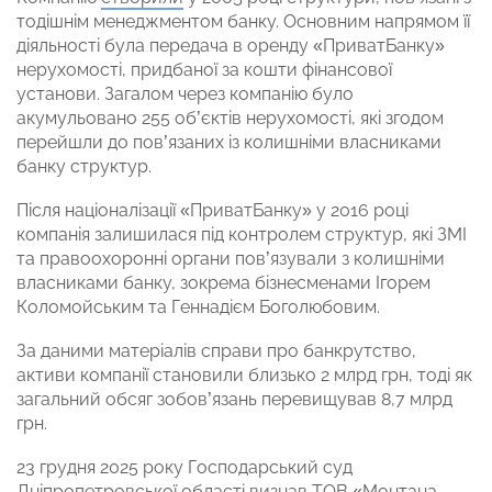
тодішнім менеджментом банку. Основним напрямом її
діяльності була передача в оренду «ПриватБанку»
нерухомості, придбаної за кошти фінансової
установи. Загалом через компанію було
акумульовано 255 об’єктів нерухомості, які згодом
перейшли до пов’язаних із колишніми власниками
банку структур.
Після націоналізації «ПриватБанку» у 2016 році
компанія залишилася під контролем структур, які ЗМІ
та правоохоронні органи пов’язували з колишніми
власниками банку, зокрема бізнесменами Ігорем
Коломойським та Геннадієм Боголюбовим.
За даними матеріалів справи про банкрутство,
активи компанії становили близько 2 млрд грн, тоді як
загальний обсяг зобов’язань перевищував 8,7 млрд
грн.
23 грудня 2025 року Господарський суд
Дніпропетровської області
визнав
ТОВ «Монтана-