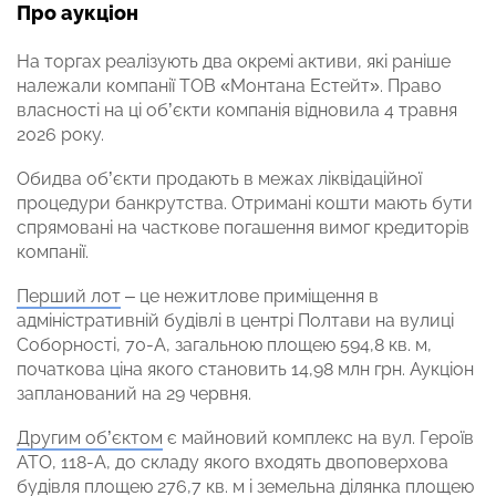
Про аукціон
На торгах реалізують два окремі активи, які раніше
належали компанії ТОВ «Монтана Естейт». Право
власності на ці об’єкти компанія відновила 4 травня
2026 року.
Обидва об’єкти продають в межах ліквідаційної
процедури банкрутства. Отримані кошти мають бути
спрямовані на часткове погашення вимог кредиторів
компанії.
Перший лот
– це нежитлове приміщення в
адміністративній будівлі в центрі Полтави на вулиці
Соборності, 70-А, загальною площею 594,8 кв. м,
початкова ціна якого становить 14,98 млн грн. Аукціон
запланований на 29 червня.
Другим об’єктом
є майновий комплекс на вул. Героїв
АТО, 118-А, до складу якого входять двоповерхова
будівля площею 276,7 кв. м і земельна ділянка площею