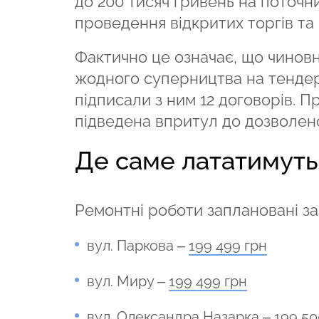
до 200 тисяч гривень на поточ
проведення відкритих торгів та
Фактично це означає, що чиновн
жодного суперництва на тендер
підписали з ним 12 договорів. П
підведена впритул до дозволеног
Де саме лататимуть
Ремонтні роботи заплановані за 
вул. Паркова –
199 499 грн
вул. Миру –
199 499 грн
вул. Олександра Назарка –
199 50