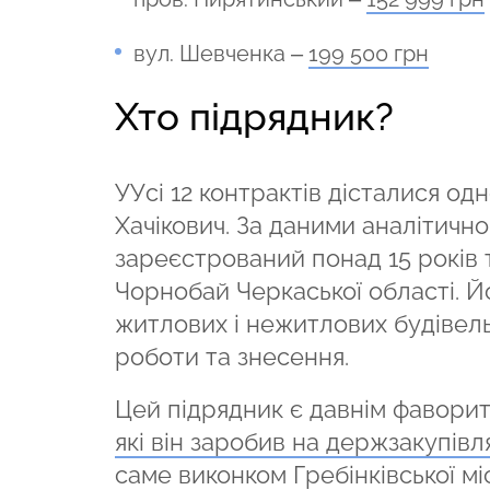
вул. Шевченка –
199 500 грн
Хто підрядник?
УУсі 12 контрактів дісталися о
Хачікович. За даними аналітичн
зареєстрований понад 15 років то
Чорнобай Черкаської області. Й
житлових і нежитлових будівель
роботи та знесення.
Цей підрядник є давнім фаворит
які він заробив на держзакупів
саме виконком Гребінківської міс