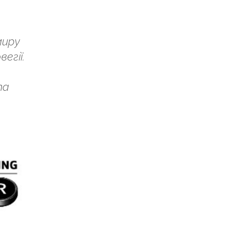
миру
егії.
та