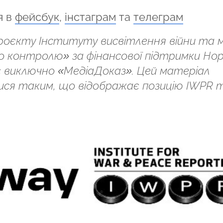
я в
фейсбук
,
інстаграм
та
телеграм
проєкту Інституту висвітлення війни та 
 контролю» за фінансової підтримки Норв
ідає виключно «МедіаДоказ». Цей матеріал
ся таким, що відображає позицію IWPR 