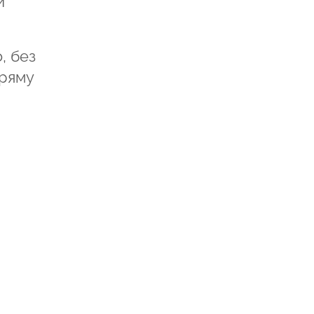
и
, без
пряму