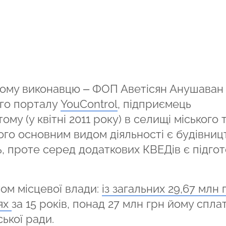
дному виконавцю – ФОП Аветісян Анушаван
ого порталу
YouControl
, підприємець
му (у квітні 2011 року) в селищі міського 
ого основним видом діяльності є будівниц
, проте серед додаткових КВЕДів є підгот
ом місцевої влади:
із загальних 29,67 млн 
лях
за 15 років, понад 27 млн грн йому спла
ької ради.