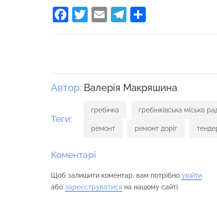
Facebook
Twitter
Email
Telegram
Поділити
Автор:
Валерія Макряшина
гребінка
гребінківська міська ра
Теги:
ремонт
ремонт доріг
тенде
Коментарі
Щоб залишити коментар, вам потрібно
увійти
або
зареєструватися
на нашому сайті