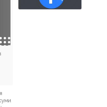
в
я
 суми