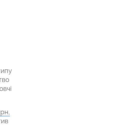
типу
тво
овчі
грн,
тив