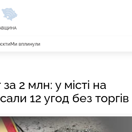
єкти
Ми вплинули
а 2 млн: у місті на
сали 12 угод без торгів