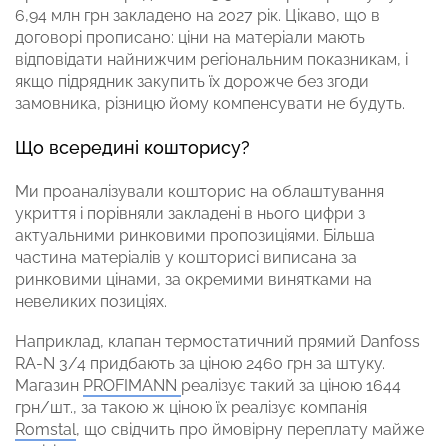
6,94 млн грн закладено на 2027 рік. Цікаво, що в
договорі прописано: ціни на матеріали мають
відповідати найнижчим регіональним показникам, і
якщо підрядник закупить їх дорожче без згоди
замовника, різницю йому компенсувати не будуть.
Що всередині кошторису?
Ми проаналізували кошторис на облаштування
укриття і порівняли закладені в нього цифри з
актуальними ринковими пропозиціями. Більша
частина матеріалів у кошторисі виписана за
ринковими цінами, за окремими винятками на
невеликих позиціях.
Наприклад, клапан термостатичний прямий Danfoss
RA-N 3/4 придбають за ціною 2460 грн за штуку.
Магазин
PROFIMANN
реалізує такий за ціною 1644
грн/шт., за такою ж ціною їх реалізує компанія
Romstal
, що свідчить про ймовірну переплату майже