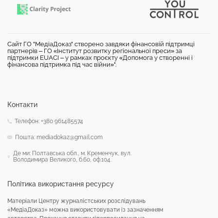
Сайт ГО "МедіаДоказ" створено завдяки фінансовій підтримці
партнерів – ГО «Інститут розвитку регіональної преси» за
підтримки EUACI – у рамках проєкту «Допомога у створенні і
фінансова підтримка під час війни»".
Контакти
Телефон: +380 961485574
Пошта: mediadokaz@gmail.com
Де ми: Полтавська обл., м. Кременчук, вул.
Володимира Великого, б.60, оф.104.
Політика використання ресурсу
Матеріали Центру журналістських розслідувань
«МедіаДоказ» можна використовувати із зазначенням