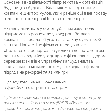
Основний вид діяльності підприємства – організація
будівництва будівель. Власником та керівником
компанії є Дмитро Рулов, який
раніше обіймав посаду
головного інженера «Полтаватеплоенерго».
Активну діяльність у сфері публічних закупівель
підприємство розпочало у 2023 році. Загалом
компанія
підписала 36 угод
на загальну суму 130,78
млн грн. Найчастіше фірма співпрацювала з
«Полтаватеплоенерго» (23 угоди) та департаментом
освіти міськради (20 угод), проте фінансовим лідером
серед замовників є управління капбудівництва
Полтавського міськвиконкому, яке віддало фірмі 10
підрядів на рекордні 75,51 млн грн.
Підписуйтесь на наші оновлення
в
фейсбук
,
інстаграм
та
телеграм
Публікація створена в рамках проєкту Інституту
висвітлення війни та миру (IWPR) «Посилення
громадського контролю» за фінансової підтримки