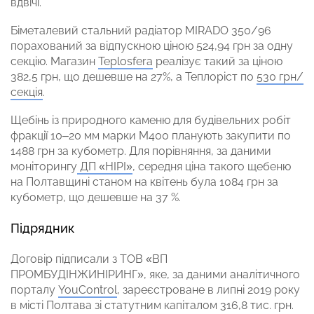
вдвічі.
Біметалевий стальний радіатор MIRADO 350/96
порахований за відпускною ціною 524,94 грн за одну
секцію. Магазин
Teplosfera
реалізує такий за ціною
382,5 грн, що дешевше на 27%, а Теплоріст по
530 грн/
секція
.
Щебінь із природного каменю для будівельних робіт
фракції 10–20 мм марки М400 планують закупити по
1488 грн за кубометр. Для порівняння, за даними
моніторингу
ДП «НІРІ»
, середня ціна такого щебеню
на Полтавщині станом на квітень була 1084 грн за
кубометр, що дешевше на 37 %.
Підрядник
Договір підписали з ТОВ «ВП
ПРОМБУДІНЖИНІРИНГ», яке, за даними аналітичного
порталу
YouControl
, зареєстроване в липні 2019 року
в місті Полтава зі статутним капіталом 316,8 тис. грн.