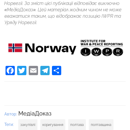
Норвегії. За зміст цієї публікації відповідає виключно
«МедіаДоказ». Цей матеріал жодним чином не може
вважатися таким, що відображає позицію IWPR та
Уряду Норвегії.
Facebook
Twitter
Email
Telegram
Поділитися
МедіаДоказ
Автор:
Теги:
закупівлі
коригування
полтава
полтавщина