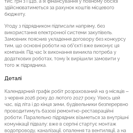
тис. грн з ПДВ, а їх фінансування у повному обсязі
здійснюватиметься за рахунок коштів місцевого
бюджету.
Угоду з підрядником підписали напряму, без
використання електронної системи закупівель.
Замовник пояснив укладення договору без конкурсу
тим, що основні роботи на об’єкті вже виконує ця
компанія. Під час їх виконання виникла потреба у
додаткових роботах, тому їх вирішили замовити у
того ж підрядника.
Деталі
Календарний графік робіт розрахований на 9 місяців –
з червня 2026 року до лютого 2027 року. Увесь цей
час, від літа і до кінця зими, будівельники безперервно
проводитимуть базові ремонтно-реставраційні
роботи. Паралельно підрядник візьметься за внутрішні
комунікації підвалу: вже в серпні стартує монтаж
водопроводу, каналізації, опалення та вентиляції, а на