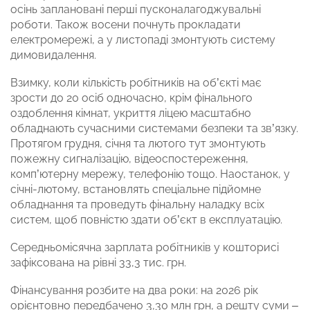
осінь заплановані перші пусконалагоджувальні
роботи. Також восени почнуть прокладати
електромережі, а у листопаді змонтують систему
димовидалення.
Взимку, коли кількість робітників на об’єкті має
зрости до 20 осіб одночасно, крім фінального
оздоблення кімнат, укриття ліцею масштабно
обладнають сучасними системами безпеки та зв’язку.
Протягом грудня, січня та лютого тут змонтують
пожежну сигналізацію, відеоспостереження,
комп’ютерну мережу, телефонію тощо. Наостанок, у
січні-лютому, встановлять спеціальне підйомне
обладнання та проведуть фінальну наладку всіх
систем, щоб повністю здати об’єкт в експлуатацію.
Середньомісячна зарплата робітників у кошторисі
зафіксована на рівні 33,3 тис. грн.
Фінансування розбите на два роки: на 2026 рік
орієнтовно передбачено 3,30 млн грн, а решту суми –