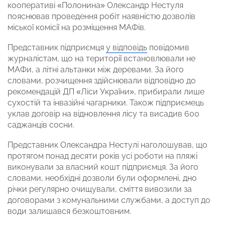
кооперативі «Полонина» Олександр Нестуля
пояснював проведення робіт наявністю дозволів
міської комісії на розміщення МАФів.
Представник підприємця
у відповідь
повідомив
журналістам, що на території встановлювали не
МАФи, а літні альтанки між деревами. За його
словами, розчищення здійснювали відповідно до
рекомендацій ДП «Ліси України», прибирали лише
сухостій та інвазійні чагарники. Також підприємець
уклав договір на відновлення лісу та висадив 600
саджанців сосни.
Представник Олександра Нестулі наголошував, що
протягом понад десяти років усі роботи на пляжі
виконували за власний кошт підприємця. За його
словами, необхідні дозволи були оформлені, дно
річки регулярно очищували, сміття вивозили за
договорами з комунальними службами, а доступ до
води залишався безкоштовним.