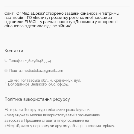
Сайт ГО "МедіаДоказ" створено завдяки фінансовій підтримці
партнерів – ГО «Інститут розвитку регіональної преси» за
підтримки EUACI – у рамках проєкту «Допомога у створенні і
фінансова підтримка під час війни»".
Контакти
Телефон: +380 961485574
Пошта: mediadokaz@gmail.com
Де ми: Полтавська обл., м. Кременчук, вул.
Володимира Великого, б.60, оф.104.
Політика використання ресурсу
Матеріали Центру журналістських розслідувань
«МедіаДоказ» можна використовувати із зазначенням
авторства. Прохання ставити гіперпосилання на
«МедіаДоказ» у першому чи другому абзаці вашого матеріалу.