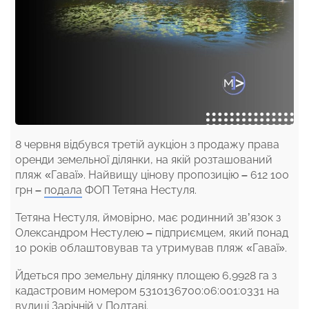
8 червня відбувся третій аукціон з продажу права
оренди земельної ділянки, на якій розташований
пляж «Гаваї». Найвищу цінову пропозицію
–
612 100
грн
–
подала
ФОП Тетяна Нестуля.
Тетяна Нестуля, ймовірно, має родинний зв’язок з
Олександром Нестулею
–
підприємцем, який понад
10 років облаштовував та утримував пляж «Гаваї».
Йдеться про земельну ділянку площею 6,9928 га з
кадастровим номером 5310136700:06:001:0331 на
вулиці Зарічній у Полтаві.