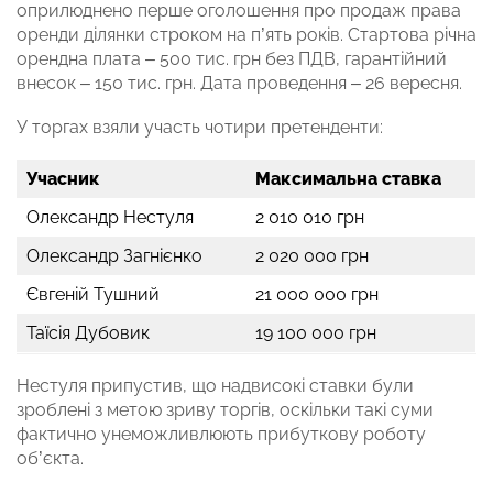
оприлюднено перше оголошення про продаж права
оренди ділянки строком на п’ять років. Стартова річна
орендна плата – 500 тис. грн без ПДВ, гарантійний
внесок – 150 тис. грн. Дата проведення – 26 вересня.
У торгах взяли участь чотири претенденти:
Учасник
Максимальна ставка
Олександр Нестуля
2 010 010 грн
Олександр Загнієнко
2 020 000 грн
Євгеній Тушний
21 000 000 грн
Таїсія Дубовик
19 100 000 грн
Нестуля припустив, що надвисокі ставки були
зроблені з метою зриву торгів, оскільки такі суми
фактично унеможливлюють прибуткову роботу
об’єкта.