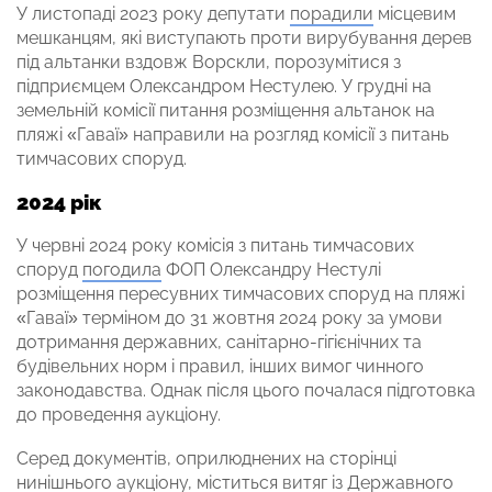
У листопаді 2023 року депутати
порадили
місцевим
мешканцям, які виступають проти вирубування дерев
під альтанки вздовж Ворскли, порозумітися з
підприємцем Олександром Нестулею. У грудні на
земельній комісії питання розміщення альтанок на
пляжі «Гаваї» направили на розгляд комісії з питань
тимчасових споруд.
2024 рік
У червні 2024 року комісія з питань тимчасових
споруд
погодила
ФОП Олександру Нестулі
розміщення пересувних тимчасових споруд на пляжі
«Гаваї» терміном до 31 жовтня 2024 року за умови
дотримання державних, санітарно-гігієнічних та
будівельних норм і правил, інших вимог чинного
законодавства. Однак після цього почалася підготовка
до проведення аукціону.
Серед документів, оприлюднених на сторінці
нинішнього аукціону, міститься витяг із Державного