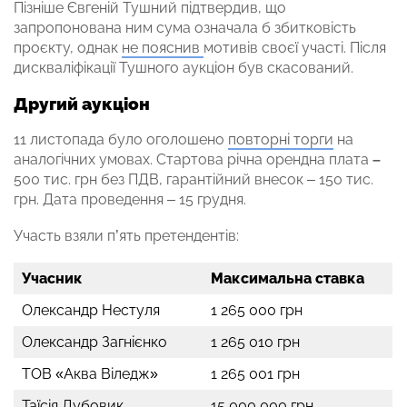
Пізніше Євгеній Тушний підтвердив, що
запропонована ним сума означала б збитковість
проєкту, однак
не пояснив
мотивів своєї участі. Після
дискваліфікації Тушного аукціон був скасований.
Другий аукціон
11 листопада було оголошено
повторні торги
на
аналогічних умовах. Стартова річна орендна плата
–
500 тис. грн без ПДВ, гарантійний внесок – 150 тис.
грн. Дата проведення – 15 грудня.
Участь взяли п’ять претендентів:
Учасник
Максимальна ставка
Олександр Нестуля
1 265 000 грн
Олександр Загнієнко
1 265 010 грн
ТОВ «Аква Віледж»
1 265 001 грн
Таїсія Дубовик
15 000 000 грн