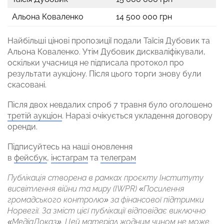
Альона Коваленко
14 500 000 грн
Найбільші цінові пропозиції подали Таїсія Дубовик та
Альона Коваленко. Утім Дубовик дискваліфікували,
оскільки учасниця не підписала протокол про
результати аукціону. Після цього торги знову були
скасовані.
Після двох невдалих спроб 7 травня було оголошено
третій аукціон
. Наразі очікується укладення договору
оренди.
Підписуйтесь на наші оновлення
в
фейсбук
,
інстаграм
та
телеграм
Публікація створена в рамках проєкту Інституту
висвітлення війни та миру (IWPR) «Посилення
громадського контролю» за фінансової підтримки
Норвегії. За зміст цієї публікації відповідає виключно
«МедіаДоказ». Цей матеріал жодним чином не може