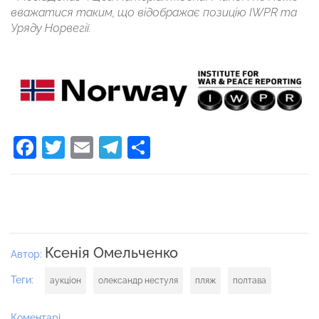
вважатися таким, що відображає позицію IWPR та
Уряду Норвегії.
Facebook
Twitter
Email
Telegram
Поділитися
Ксенія Омельченко
Автор:
Теги:
аукціон
олександр нестуля
пляж
полтава
Коментарі