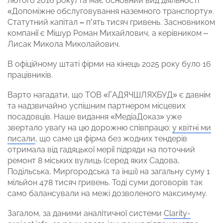
лютого 2016 року) та має основний вид діяльності
«Допоміжне обслуговування наземного транспорту».
Статутний капітал
–
пʼять тисяч гривень. Засновником
компанії є Мішур Роман Михайлович, а керівником –
Лисак Микола Миколайович.
В офіційному штаті фірми на кінець 2025 року було 16
працівників.
Варто нагадати, що ТОВ «ГАДЯЧШЛЯХБУД» є давнім
та надзвичайно успішним партнером місцевих
посадовців. Наше видання «МедіаДоказ» уже
звертало увагу на цю дорожню співпрацю:
у квітні ми
писали
, що саме ця фірма без жодних тендерів
отримала від гадяцької мерії підряди на поточний
ремонт 8 міських вулиць (серед яких Садова,
Подільська, Миргородська та інші) на загальну суму 1
мільйон 478 тисяч гривень. Тоді суми договорів так
само балансували на межі дозволеного максимуму.
Загалом, за даними аналітичної системи
Clarity-