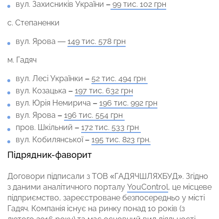
вул. Захисників України
–
99 тис. 102 грн
с. Степаненки
вул. Ярова —
149 тис. 578 грн
м. Гадяч
вул. Лесі Українки
–
52 тис. 494 грн
вул. Козацька
–
197 тис. 632 грн
вул. Юрія Немирича
–
196 тис. 992 грн
вул. Ярова
–
196 тис. 554 грн
пров. Шкільний
–
172 тис. 533 грн
вул. Кобилянської
–
195 тис. 823 грн.
Підрядник-фаворит
Договори підписали з ТОВ «ГАДЯЧШЛЯХБУД». Згідно
з даними аналітичного порталу
YouControl
, це місцеве
підприємство, зареєстроване безпосередньо у місті
Гадяч. Компанія існує на ринку понад 10 років (з