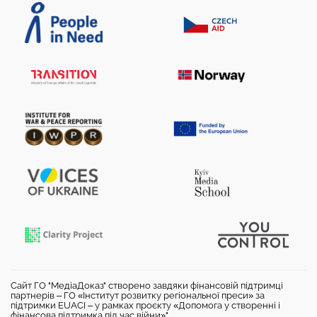
Сайт ГО "МедіаДоказ" створено завдяки фінансовій підтримці
партнерів – ГО «Інститут розвитку регіональної преси» за
підтримки EUACI – у рамках проєкту «Допомога у створенні і
фінансова підтримка під час війни»".