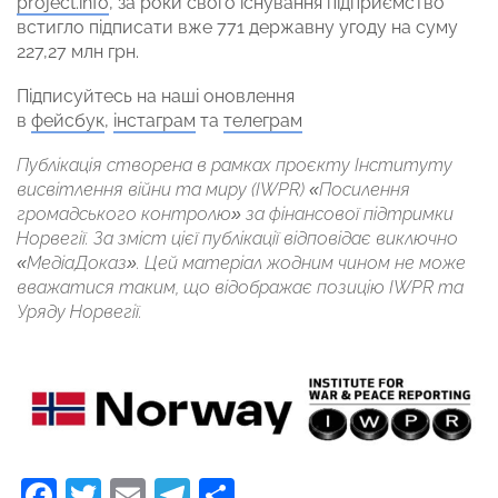
project.info
, за роки свого існування підприємство
встигло підписати вже 771 державну угоду на суму
227,27 млн грн.
Підписуйтесь на наші оновлення
в
фейсбук
,
інстаграм
та
телеграм
Публікація створена в рамках проєкту Інституту
висвітлення війни та миру (IWPR) «Посилення
громадського контролю» за фінансової підтримки
Норвегії. За зміст цієї публікації відповідає виключно
«МедіаДоказ». Цей матеріал жодним чином не може
вважатися таким, що відображає позицію IWPR та
Уряду Норвегії.
Facebook
Twitter
Email
Telegram
Поділитися