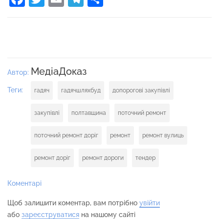
МедіаДоказ
Автор:
Теги:
гадяч
гадячшляхбуд
допорогові закупівлі
закупівлі
полтавщина
поточний ремонт
поточний ремонт доріг
ремонт
ремонт вулиць
ремонт доріг
ремонт дороги
тендер
Коментарі
Щоб залишити коментар, вам потрібно
увійти
або
зареєструватися
на нашому сайті