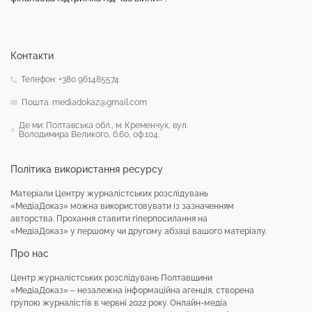
Контакти
Телефон: +380 961485574
Пошта: mediadokaz@gmail.com
Де ми: Полтавська обл., м. Кременчук, вул.
Володимира Великого, б.60, оф.104.
Політика використання ресурсу
Матеріали Центру журналістських розслідувань
«МедіаДоказ» можна використовувати із зазначенням
авторства. Прохання ставити гіперпосилання на
«МедіаДоказ» у першому чи другому абзаці вашого матеріалу.
Про нас
Центр журналістських розслідувань Полтавщини
«МедіаДоказ» – незалежна інформаційна агенція, створена
групою журналістів в червні 2022 року. Онлайн-медіа