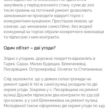
закупівель у період воєнного стану, суми до 200
тисяч гривень на поточний ремонт дозволяють
замовникам не проводити відкриті торги з
конкурентним аукціоном. Простішою мовою, це
означає, що чиновники самостійно, без жодної
конкуренції на торгах обрали конкретного виконавця
та підписали з ним контракти.
Один об’єкт
–
дві угоди?
Згідно з угодами, дорожнє покриття відновлять в
Гадячі, Сарах, Малих Будищах, Біленченківці,
Писарівщині, Островерхівці, Оснягах та Степаненках.
Слід зауважити, що у деяких селах громади на
ремонт однієї й тієї ж самої вулиці укладали по дві
окремі угоди. Зокрема у с. Писарівщина на ремонт
вулиці Дружби підписали два контракти по 139 218
грн кожен, а у селі Біленченківка на ремонт вулиці
Молодіжної також оформлено дві окремі угоди по 149